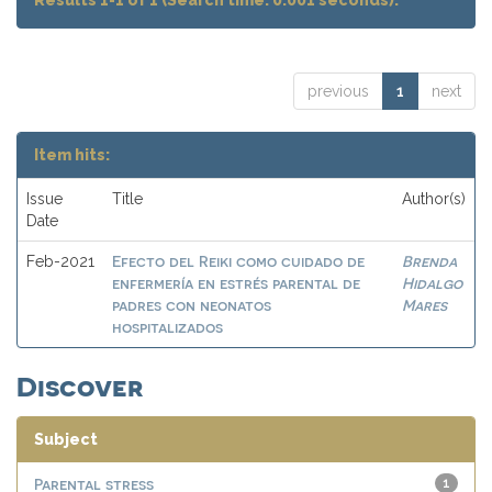
Results 1-1 of 1 (Search time: 0.001 seconds).
previous
1
next
Item hits:
Issue
Title
Author(s)
Date
Efecto del Reiki como cuidado de
Brenda
Feb-2021
enfermería en estrés parental de
Hidalgo
padres con neonatos
Mares
hospitalizados
Discover
Subject
Parental stress
1