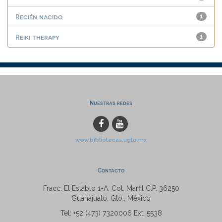
Recién nacido
1
Reiki therapy
1
Nuestras redes
www.bibliotecas.ugto.mx
Contacto
Fracc. El Establo 1-A, Col. Marfil C.P. 36250
Guanajuato, Gto., México
Tel: +52 (473) 7320006 Ext. 5538