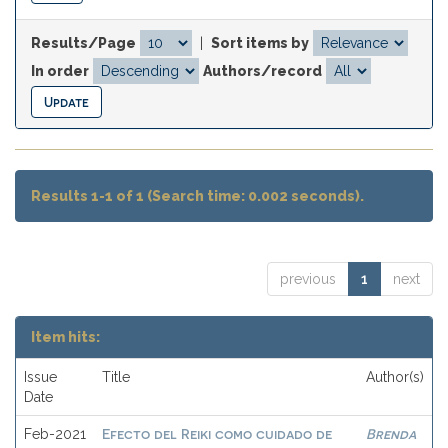
Results/Page
|
Sort items by
In order
Authors/record
Results 1-1 of 1 (Search time: 0.002 seconds).
previous
1
next
Item hits:
Issue
Title
Author(s)
Date
Efecto del Reiki como cuidado de
Brenda
Feb-2021