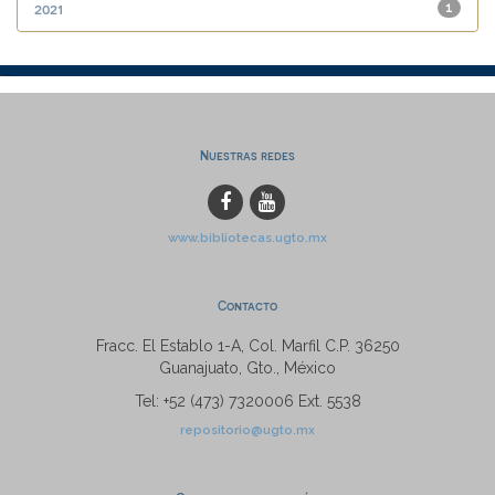
2021
1
Nuestras redes
www.bibliotecas.ugto.mx
Contacto
Fracc. El Establo 1-A, Col. Marfil C.P. 36250
Guanajuato, Gto., México
Tel: +52 (473) 7320006 Ext. 5538
repositorio@ugto.mx