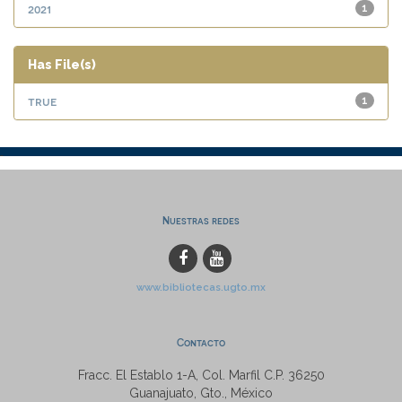
2021
1
Has File(s)
true
1
Nuestras redes
www.bibliotecas.ugto.mx
Contacto
Fracc. El Establo 1-A, Col. Marfil C.P. 36250
Guanajuato, Gto., México