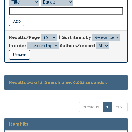
Results/Page
|
Sort items by
In order
Authors/record
Results 1-1 of 1 (Search time: 0.001 seconds).
previous
1
next
Item hits: