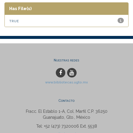
Has File(s)
true
1
Nuestras redes
www.bibliotecas.ugto.mx
Contacto
Fracc. El Establo 1-A, Col. Marfil C.P. 36250
Guanajuato, Gto., México
Tel: +52 (473) 7320006 Ext. 5538