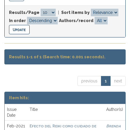
Results/Page
|
Sort items by
In order
Authors/record
Results 1-1 of 1 (Search time: 0.001 seconds).
previous
1
next
Item hits:
Issue
Title
Author(s)
Date
Efecto del Reiki como cuidado de
Brenda
Feb-2021