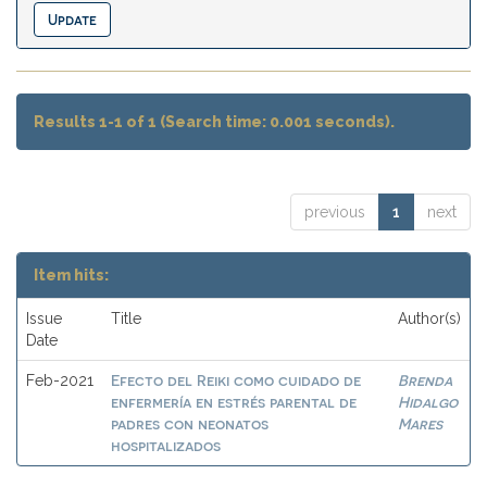
Results 1-1 of 1 (Search time: 0.001 seconds).
previous
1
next
Item hits:
Issue
Title
Author(s)
Date
Efecto del Reiki como cuidado de
Brenda
Feb-2021
enfermería en estrés parental de
Hidalgo
padres con neonatos
Mares
hospitalizados