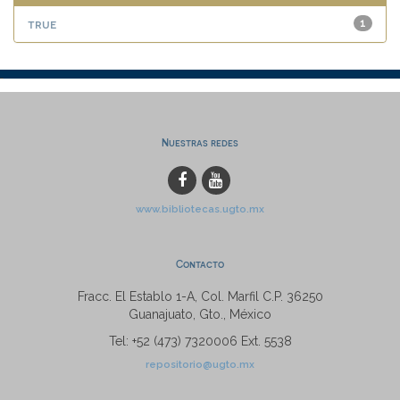
true
1
Nuestras redes
www.bibliotecas.ugto.mx
Contacto
Fracc. El Establo 1-A, Col. Marfil C.P. 36250
Guanajuato, Gto., México
Tel: +52 (473) 7320006 Ext. 5538
repositorio@ugto.mx