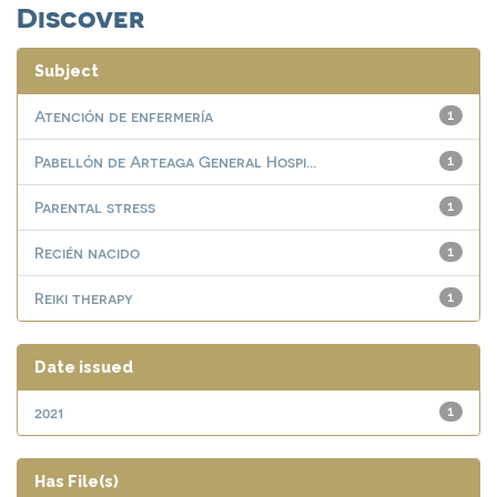
Discover
Subject
Atención de enfermería
1
Pabellón de Arteaga General Hospi...
1
Parental stress
1
Recién nacido
1
Reiki therapy
1
Date issued
2021
1
Has File(s)