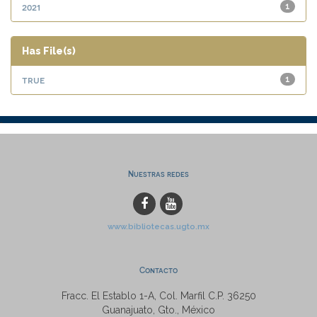
2021
1
Has File(s)
true
1
Nuestras redes
www.bibliotecas.ugto.mx
Contacto
Fracc. El Establo 1-A, Col. Marfil C.P. 36250
Guanajuato, Gto., México