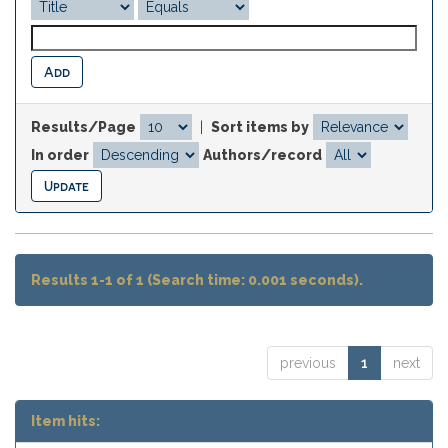
Results/Page
|
Sort items by
In order
Authors/record
Results 1-1 of 1 (Search time: 0.001 seconds).
previous
1
next
Item hits: