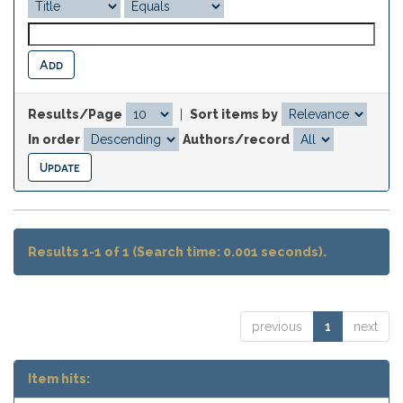
Results/Page
|
Sort items by
In order
Authors/record
Results 1-1 of 1 (Search time: 0.001 seconds).
previous
1
next
Item hits: