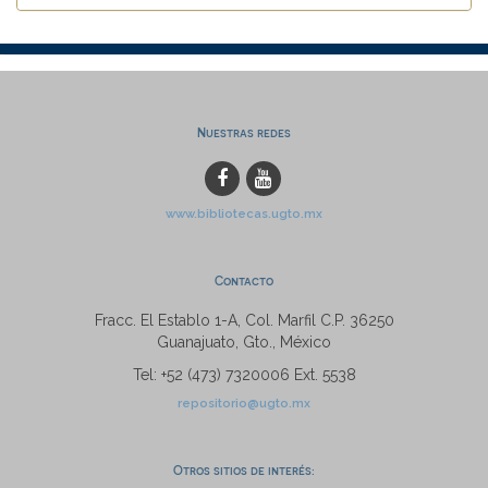
Nuestras redes
www.bibliotecas.ugto.mx
Contacto
Fracc. El Establo 1-A, Col. Marfil C.P. 36250
Guanajuato, Gto., México
Tel: +52 (473) 7320006 Ext. 5538
repositorio@ugto.mx
Otros sitios de interés: