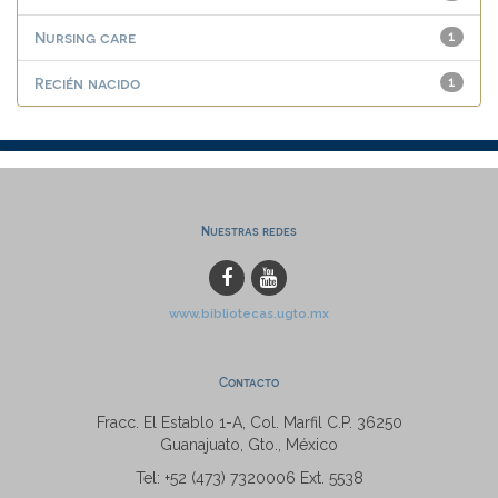
Nursing care
1
Recién nacido
1
Nuestras redes
www.bibliotecas.ugto.mx
Contacto
Fracc. El Establo 1-A, Col. Marfil C.P. 36250
Guanajuato, Gto., México
Tel: +52 (473) 7320006 Ext. 5538