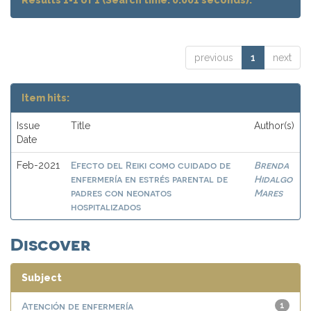
Results 1-1 of 1 (Search time: 0.001 seconds).
previous
1
next
Item hits:
Issue
Title
Author(s)
Date
Efecto del Reiki como cuidado de
Brenda
Feb-2021
enfermería en estrés parental de
Hidalgo
padres con neonatos
Mares
hospitalizados
Discover
Subject
Atención de enfermería
1