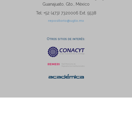
Guanajuato, Gto., México
Tel: +52 (473) 7320006 Ext. 5538
repositorio@ugto.mx
Otros sitios de interés: