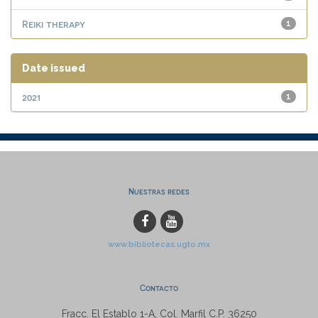
Reiki therapy
1
Date issued
2021
1
Nuestras redes
www.bibliotecas.ugto.mx
Contacto
Fracc. El Establo 1-A, Col. Marfil C.P. 36250