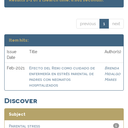
Results 1-1 of 1 (Search time: 0.001 seconds).
previous
1
next
Item hits:
Issue
Title
Author(s)
Date
Efecto del Reiki como cuidado de
Brenda
Feb-2021
enfermería en estrés parental de
Hidalgo
padres con neonatos
Mares
hospitalizados
Discover
Subject
Parental stress
1