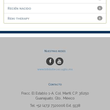
Recién nacido
1
Reiki therapy
1
Nuestras redes
www.bibliotecas.ugto.mx
Contacto
Fracc. El Establo 1-A, Col. Marfil C.P. 36250
Guanajuato, Gto., México
Tel: +52 (473) 7320006 Ext. 5538