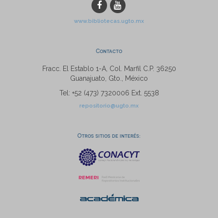
www.bibliotecas.ugto.mx
Contacto
Fracc. El Establo 1-A, Col. Marfil C.P. 36250
Guanajuato, Gto., México
Tel: +52 (473) 7320006 Ext. 5538
repositorio@ugto.mx
Otros sitios de interés: