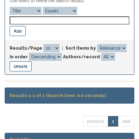
Use filters to refine the search results.
Results/Page
|
Sort items by
In order
Authors/record
Results 1-1 of 1 (Search time: 0.0 seconds).
previous
1
next