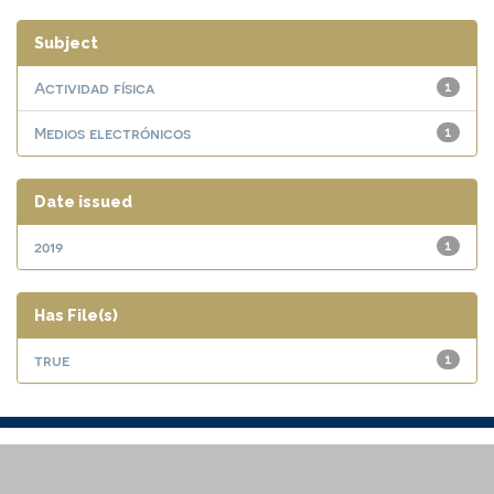
Subject
Actividad física
1
Medios electrónicos
1
Date issued
2019
1
Has File(s)
true
1