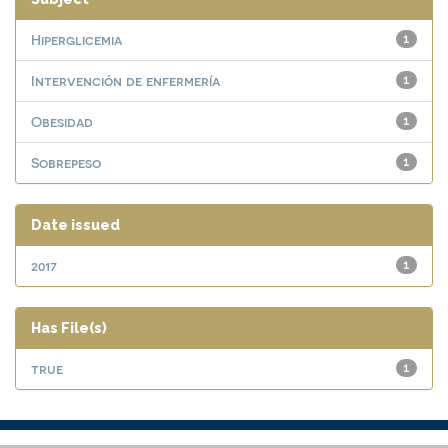
Hiperglicemia
1
Intervención de enfermería
1
Obesidad
1
Sobrepeso
1
Date issued
2017
1
Has File(s)
true
1