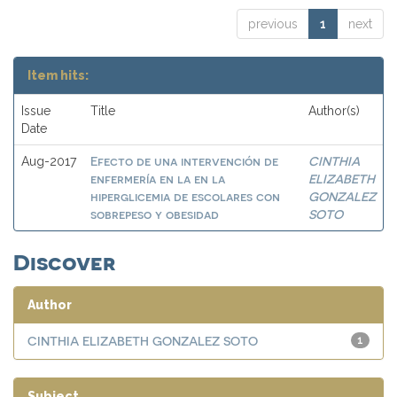
previous
1
next
Item hits:
Issue
Title
Author(s)
Date
Efecto de una intervención de
CINTHIA
Aug-2017
enfermería en la en la
ELIZABETH
hiperglicemia de escolares con
GONZALEZ
sobrepeso y obesidad
SOTO
Discover
Author
CINTHIA ELIZABETH GONZALEZ SOTO
1
Subject