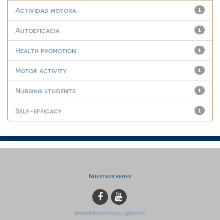
Actividad motora
1
Autoeficacia
1
Health promotion
1
Motor activity
1
Nursing students
1
Self-efficacy
1
Nuestras redes
www.bibliotecas.ugto.mx