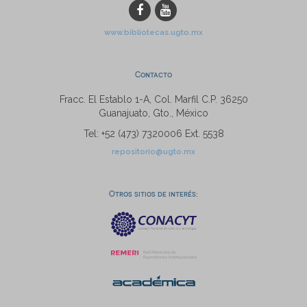
www.bibliotecas.ugto.mx
Contacto
Fracc. El Establo 1-A, Col. Marfil C.P. 36250
Guanajuato, Gto., México
Tel: +52 (473) 7320006 Ext. 5538
repositorio@ugto.mx
Otros sitios de interés: