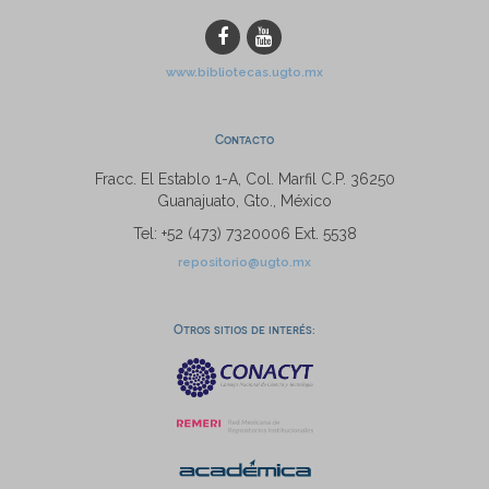
www.bibliotecas.ugto.mx
Contacto
Fracc. El Establo 1-A, Col. Marfil C.P. 36250
Guanajuato, Gto., México
Tel: +52 (473) 7320006 Ext. 5538
repositorio@ugto.mx
Otros sitios de interés: