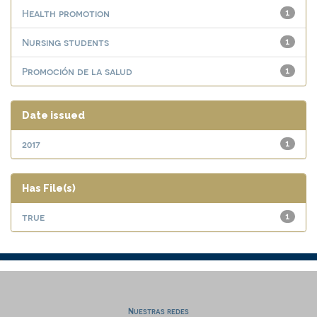
Health promotion
1
Nursing students
1
Promoción de la salud
1
Date issued
2017
1
Has File(s)
true
1
Nuestras redes