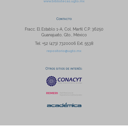
www.bibliotecas.ugto.mx
Contacto
Fracc. El Establo 1-A, Col. Marfil C.P. 36250
Guanajuato, Gto., México
Tel: +52 (473) 7320006 Ext. 5538
repositorio@ugto.mx
Otros sitios de interés: