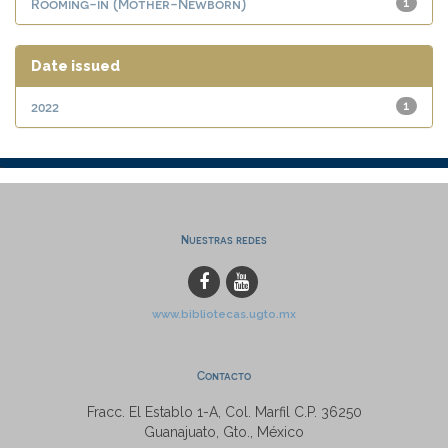
Rooming-in (Mother-Newborn)
1
Date issued
2022
1
Nuestras redes
www.bibliotecas.ugto.mx
Contacto
Fracc. El Establo 1-A, Col. Marfil C.P. 36250
Guanajuato, Gto., México