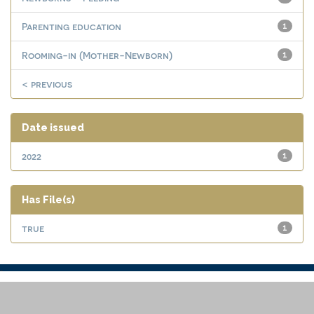
Parenting education
1
Rooming-in (Mother-Newborn)
1
< previous
Date issued
2022
1
Has File(s)
true
1