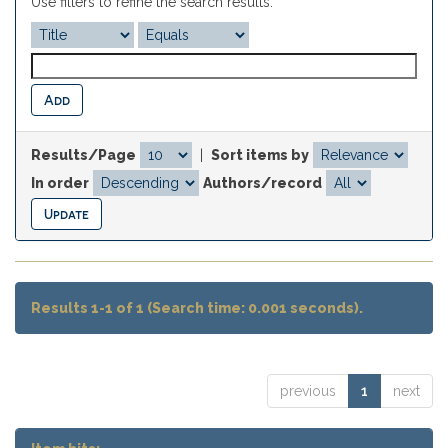
Use filters to refine the search results.
Results/Page
|
Sort items by
In order
Authors/record
Results 1-1 of 1 (Search time: 0.001 seconds).
previous
1
next