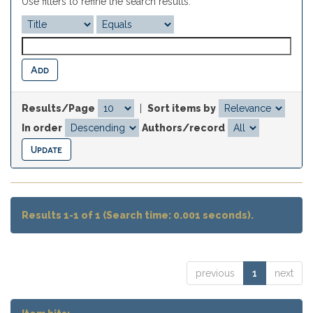
Use filters to refine the search results.
Results/Page
|
Sort items by
In order
Authors/record
Results 1-1 of 1 (Search time: 0.001 seconds).
previous
1
next