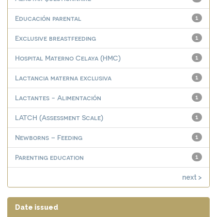
Educación parental
1
Exclusive breastfeeding
1
Hospital Materno Celaya (HMC)
1
Lactancia materna exclusiva
1
Lactantes - Alimentación
1
LATCH (Assessment Scale)
1
Newborns – Feeding
1
Parenting education
1
next >
Date issued