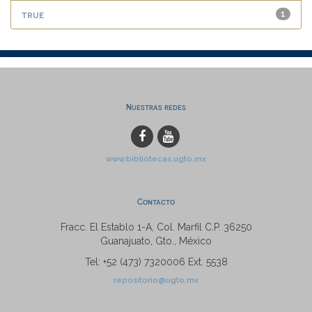
true
1
Nuestras redes
www.bibliotecas.ugto.mx
Contacto
Fracc. El Establo 1-A, Col. Marfil C.P. 36250
Guanajuato, Gto., México
Tel: +52 (473) 7320006 Ext. 5538
repositorio@ugto.mx