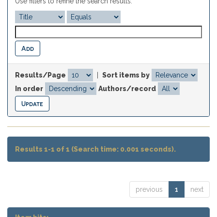
Use filters to refine the search results.
Results/Page
|
Sort items by
In order
Authors/record
Results 1-1 of 1 (Search time: 0.001 seconds).
previous
1
next