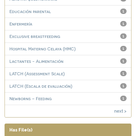
Educación parental
1
Enfermería
1
Exclusive breastfeeding
1
Hospital Materno Celaya (HMC)
1
Lactantes - Alimentación
1
LATCH (Assessment Scale)
1
LATCH (Escala de evaluación)
1
Newborns – Feeding
1
next >
Has File(s)