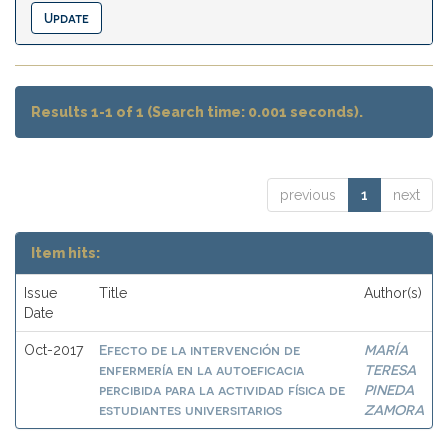
Results 1-1 of 1 (Search time: 0.001 seconds).
previous
1
next
Item hits:
Issue
Title
Author(s)
Date
Efecto de la intervención de
MARÍA
Oct-2017
enfermería en la autoeficacia
TERESA
percibida para la actividad física de
PINEDA
estudiantes universitarios
ZAMORA