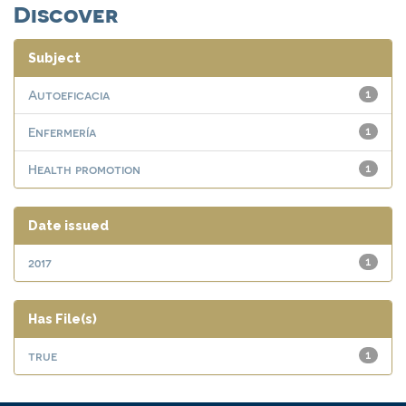
Discover
Subject
Autoeficacia
1
Enfermería
1
Health promotion
1
Date issued
2017
1
Has File(s)
true
1