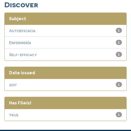
Discover
Subject
Autoeficacia
1
Enfermería
1
Self-efficacy
1
Date issued
2017
1
Has File(s)
true
1