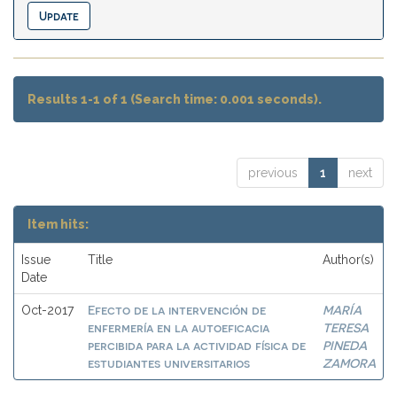
Results 1-1 of 1 (Search time: 0.001 seconds).
previous
1
next
Item hits:
Issue
Title
Author(s)
Date
Efecto de la intervención de
MARÍA
Oct-2017
enfermería en la autoeficacia
TERESA
percibida para la actividad física de
PINEDA
estudiantes universitarios
ZAMORA