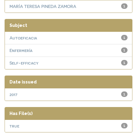
MARÍA TERESA PINEDA ZAMORA
1
Subject
Autoeficacia
1
Enfermería
1
Self-efficacy
1
Date issued
2017
1
Has File(s)
true
1