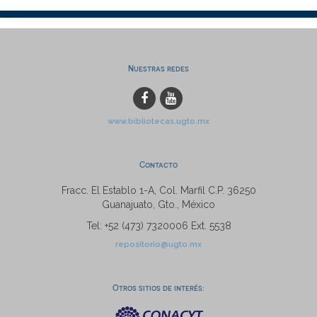
Nuestras redes
www.bibliotecas.ugto.mx
Contacto
Fracc. El Establo 1-A, Col. Marfil C.P. 36250
Guanajuato, Gto., México
Tel: +52 (473) 7320006 Ext. 5538
repositorio@ugto.mx
Otros sitios de interés: