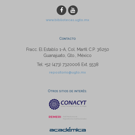
www.bibliotecas.ugto.mx
Contacto
Fracc. El Establo 1-A, Col. Marfil C.P. 36250
Guanajuato, Gto., México
Tel: +52 (473) 7320006 Ext. 5538
repositorio@ugto.mx
Otros sitios de interés: