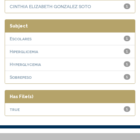
CINTHIA ELIZABETH GONZALEZ SOTO
1
Subject
Escolares
1
Hiperglicemia
1
Hyperglycemia
1
Sobrepeso
1
Has File(s)
true
1