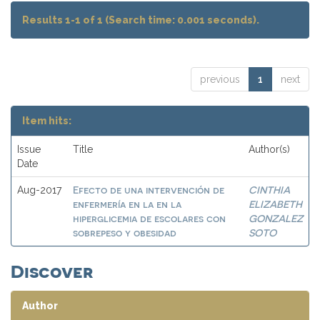
Results 1-1 of 1 (Search time: 0.001 seconds).
previous
1
next
Item hits:
Issue
Title
Author(s)
Date
Efecto de una intervención de
CINTHIA
Aug-2017
enfermería en la en la
ELIZABETH
hiperglicemia de escolares con
GONZALEZ
sobrepeso y obesidad
SOTO
Discover
Author