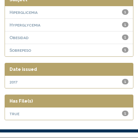
Hiperglicemia
1
Hyperglycemia
1
Obesidad
1
Sobrepeso
1
Date issued
2017
1
Has File(s)
true
1