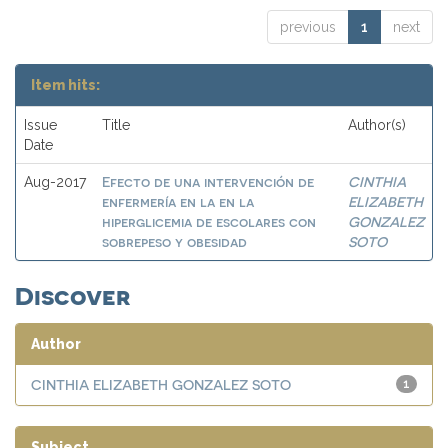
previous
1
next
Item hits:
Issue
Title
Author(s)
Date
Efecto de una intervención de
CINTHIA
Aug-2017
enfermería en la en la
ELIZABETH
hiperglicemia de escolares con
GONZALEZ
sobrepeso y obesidad
SOTO
Discover
Author
CINTHIA ELIZABETH GONZALEZ SOTO
1
Subject