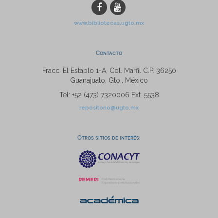
www.bibliotecas.ugto.mx
Contacto
Fracc. El Establo 1-A, Col. Marfil C.P. 36250
Guanajuato, Gto., México
Tel: +52 (473) 7320006 Ext. 5538
repositorio@ugto.mx
Otros sitios de interés: