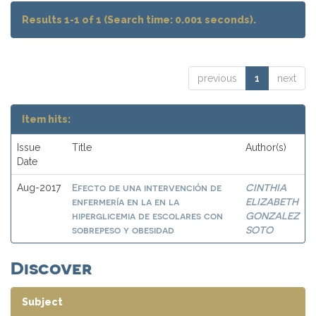
Results 1-1 of 1 (Search time: 0.001 seconds).
previous
1
next
Item hits:
Issue
Title
Author(s)
Date
Efecto de una intervención de
CINTHIA
Aug-2017
enfermería en la en la
ELIZABETH
hiperglicemia de escolares con
GONZALEZ
sobrepeso y obesidad
SOTO
Discover
Subject