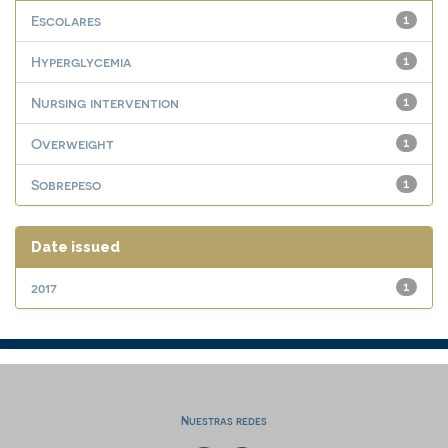
Escolares
1
Hyperglycemia
1
Nursing intervention
1
Overweight
1
Sobrepeso
1
Date issued
2017
1
Nuestras redes