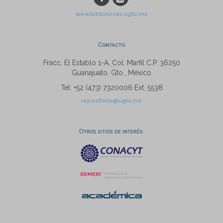
www.bibliotecas.ugto.mx
Contacto
Fracc. El Establo 1-A, Col. Marfil C.P. 36250
Guanajuato, Gto., México
Tel: +52 (473) 7320006 Ext. 5538
repositorio@ugto.mx
Otros sitios de interés: