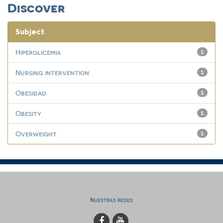
Discover
Subject
Hiperglicemia
1
Nursing intervention
1
Obesidad
1
Obesity
1
Overweight
1
Nuestras redes