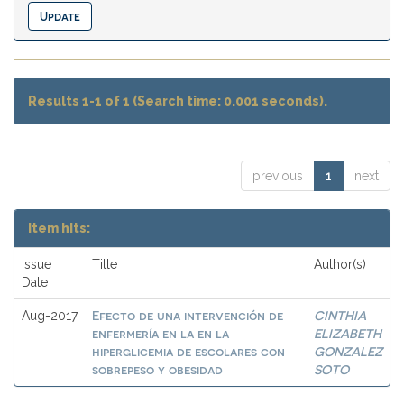
Results 1-1 of 1 (Search time: 0.001 seconds).
previous
1
next
Item hits:
Issue
Title
Author(s)
Date
Efecto de una intervención de
CINTHIA
Aug-2017
enfermería en la en la
ELIZABETH
hiperglicemia de escolares con
GONZALEZ
sobrepeso y obesidad
SOTO