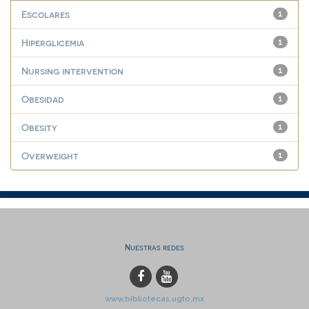
Escolares
1
Hiperglicemia
1
Nursing intervention
1
Obesidad
1
Obesity
1
Overweight
1
Nuestras redes
www.bibliotecas.ugto.mx