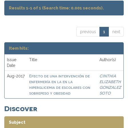
Results 1-1 of 1 (Search time: 0.001 seconds).
previous
1
next
Item hits:
Issue
Title
Author(s)
Date
Efecto de una intervención de
CINTHIA
Aug-2017
enfermería en la en la
ELIZABETH
hiperglicemia de escolares con
GONZALEZ
sobrepeso y obesidad
SOTO
Discover
Subject