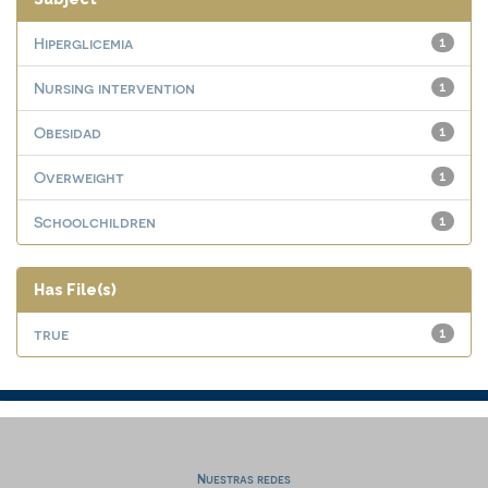
Hiperglicemia
1
Nursing intervention
1
Obesidad
1
Overweight
1
Schoolchildren
1
Has File(s)
true
1
Nuestras redes