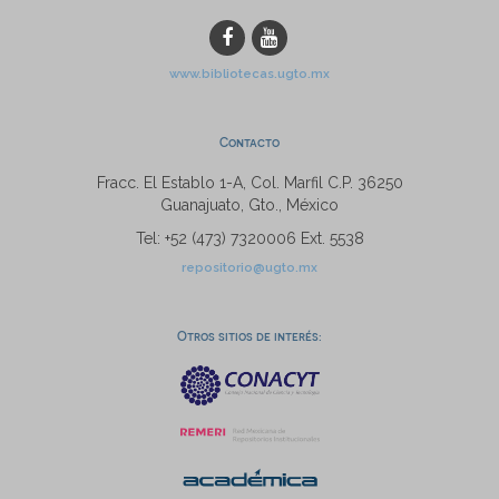
www.bibliotecas.ugto.mx
Contacto
Fracc. El Establo 1-A, Col. Marfil C.P. 36250
Guanajuato, Gto., México
Tel: +52 (473) 7320006 Ext. 5538
repositorio@ugto.mx
Otros sitios de interés: