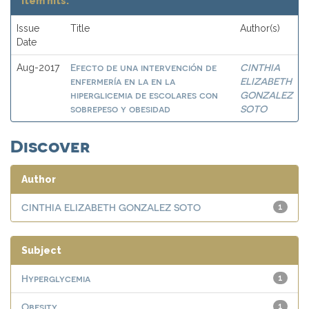
Item hits:
Issue
Title
Author(s)
Date
Efecto de una intervención de
CINTHIA
Aug-2017
enfermería en la en la
ELIZABETH
hiperglicemia de escolares con
GONZALEZ
sobrepeso y obesidad
SOTO
Discover
Author
CINTHIA ELIZABETH GONZALEZ SOTO
1
Subject
Hyperglycemia
1
Obesity
1