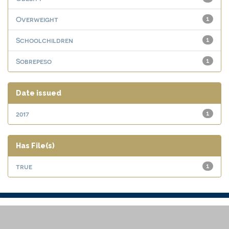
Overweight
1
Schoolchildren
1
Sobrepeso
1
Date issued
2017
1
Has File(s)
true
1