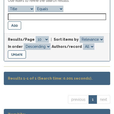
Use filters to refine the search results.
Results/Page
|
Sort items by
In order
Authors/record
Results 1-1 of 1 (Search time: 0.001 seconds).
previous
1
next