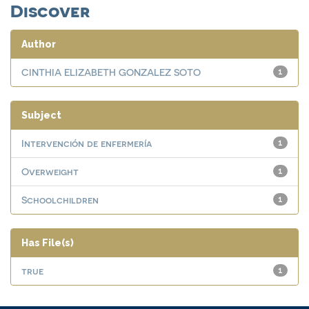
Discover
Author
CINTHIA ELIZABETH GONZALEZ SOTO
1
Subject
Intervención de enfermería
1
Overweight
1
Schoolchildren
1
Has File(s)
true
1