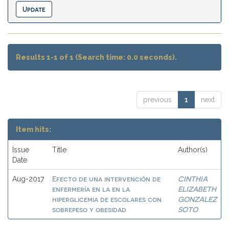
Results 1-1 of 1 (Search time: 0.0 seconds).
previous
1
next
Item hits:
Issue
Title
Author(s)
Date
Efecto de una intervención de
CINTHIA
Aug-2017
enfermería en la en la
ELIZABETH
hiperglicemia de escolares con
GONZALEZ
sobrepeso y obesidad
SOTO