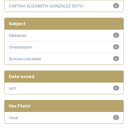
CINTHIA ELIZABETH GONZALEZ SOTO
1
Subject
Obesidad
1
Overweight
1
Schoolchildren
1
Date issued
2017
1
Has File(s)
true
1