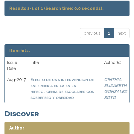
Results 1-1 of 1 (Search time: 0.0 seconds).
previous
1
next
Item hits:
Issue
Title
Author(s)
Date
Efecto de una intervención de
CINTHIA
Aug-2017
enfermería en la en la
ELIZABETH
hiperglicemia de escolares con
GONZALEZ
sobrepeso y obesidad
SOTO
Discover
Author