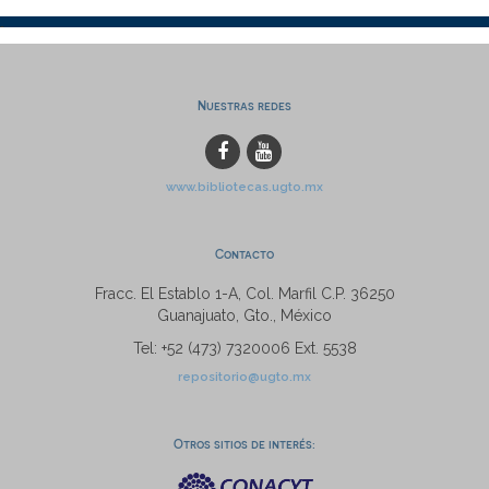
Nuestras redes
www.bibliotecas.ugto.mx
Contacto
Fracc. El Establo 1-A, Col. Marfil C.P. 36250
Guanajuato, Gto., México
Tel: +52 (473) 7320006 Ext. 5538
repositorio@ugto.mx
Otros sitios de interés: