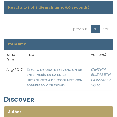
Results 1-1 of 1 (Search time: 0.0 seconds).
previous
1
next
Item hits:
Issue
Title
Author(s)
Date
Efecto de una intervención de
CINTHIA
Aug-2017
enfermería en la en la
ELIZABETH
hiperglicemia de escolares con
GONZALEZ
sobrepeso y obesidad
SOTO
Discover
Author