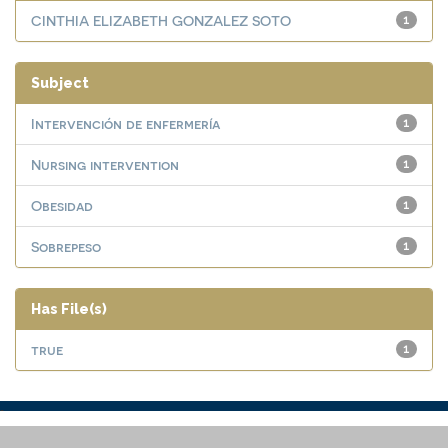
CINTHIA ELIZABETH GONZALEZ SOTO
1
Subject
Intervención de enfermería
1
Nursing intervention
1
Obesidad
1
Sobrepeso
1
Has File(s)
true
1