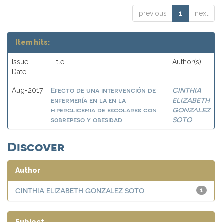
previous
1
next
Item hits:
Issue
Title
Author(s)
Date
Efecto de una intervención de
CINTHIA
Aug-2017
enfermería en la en la
ELIZABETH
hiperglicemia de escolares con
GONZALEZ
sobrepeso y obesidad
SOTO
Discover
Author
CINTHIA ELIZABETH GONZALEZ SOTO
1
Subject