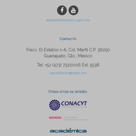
www.bibliotecas.ugto.mx
Contacto
Fracc. El Establo 1-A, Col. Marfil C.P. 36250
Guanajuato, Gto., México
Tel: +52 (473) 7320006 Ext. 5538
repositorio@ugto.mx
Otros sitios de interés: