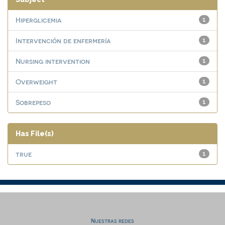
Hiperglicemia
1
Intervención de enfermería
1
Nursing intervention
1
Overweight
1
Sobrepeso
1
Has File(s)
true
1
Nuestras redes