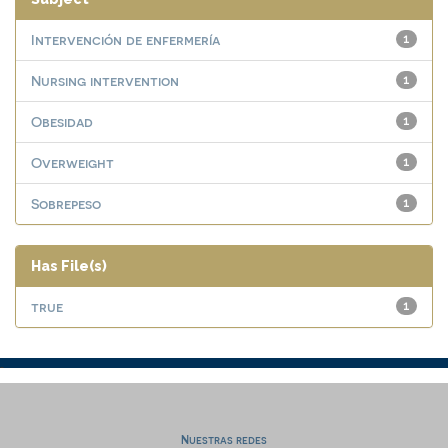
Intervención de enfermería
1
Nursing intervention
1
Obesidad
1
Overweight
1
Sobrepeso
1
Has File(s)
true
1
Nuestras redes