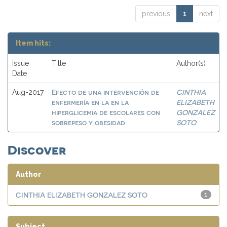
previous
1
next
Item hits:
Issue
Title
Author(s)
Date
Efecto de una intervención de
CINTHIA
Aug-2017
enfermería en la en la
ELIZABETH
hiperglicemia de escolares con
GONZALEZ
sobrepeso y obesidad
SOTO
Discover
Author
CINTHIA ELIZABETH GONZALEZ SOTO
1
Subject