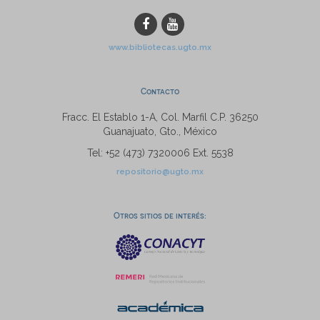
www.bibliotecas.ugto.mx
Contacto
Fracc. El Establo 1-A, Col. Marfil C.P. 36250
Guanajuato, Gto., México
Tel: +52 (473) 7320006 Ext. 5538
repositorio@ugto.mx
Otros sitios de interés: