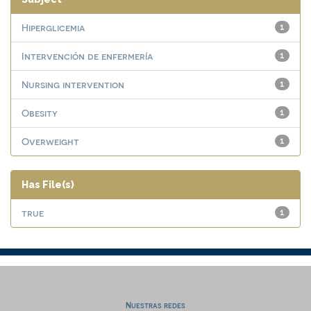
Hiperglicemia
1
Intervención de enfermería
1
Nursing intervention
1
Obesity
1
Overweight
1
Has File(s)
true
1
Nuestras redes