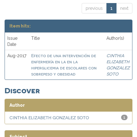
previous
1
next
Item hits:
Issue
Title
Author(s)
Date
Efecto de una intervención de
CINTHIA
Aug-2017
enfermería en la en la
ELIZABETH
hiperglicemia de escolares con
GONZALEZ
sobrepeso y obesidad
SOTO
Discover
Author
CINTHIA ELIZABETH GONZALEZ SOTO
1
Subject