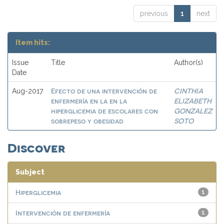
previous
1
next
Item hits:
Issue
Title
Author(s)
Date
Efecto de una intervención de
CINTHIA
Aug-2017
enfermería en la en la
ELIZABETH
hiperglicemia de escolares con
GONZALEZ
sobrepeso y obesidad
SOTO
Discover
Subject
Hiperglicemia
1
Intervención de enfermería
1