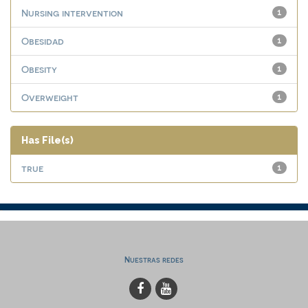
Nursing intervention
1
Obesidad
1
Obesity
1
Overweight
1
Has File(s)
true
1
Nuestras redes