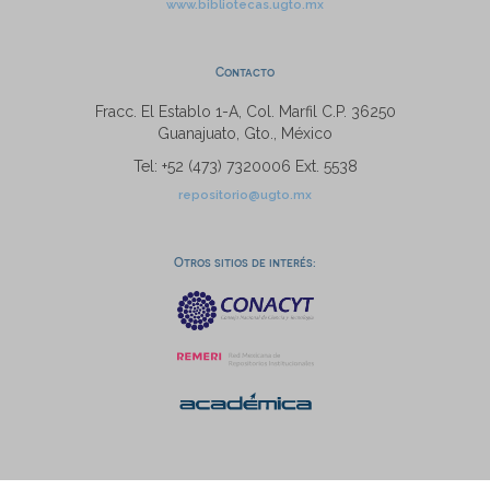
www.bibliotecas.ugto.mx
Contacto
Fracc. El Establo 1-A, Col. Marfil C.P. 36250
Guanajuato, Gto., México
Tel: +52 (473) 7320006 Ext. 5538
repositorio@ugto.mx
Otros sitios de interés: