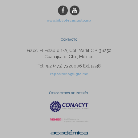
www.bibliotecas.ugto.mx
Contacto
Fracc. El Establo 1-A, Col. Marfil C.P. 36250
Guanajuato, Gto., México
Tel: +52 (473) 7320006 Ext. 5538
repositorio@ugto.mx
Otros sitios de interés: