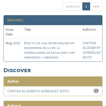
previous
1
next
Item hits:
Issue
Title
Author(s)
Date
Efecto de una intervención de
CINTHIA
Aug-2017
enfermería en la en la
ELIZABETH
hiperglicemia de escolares con
GONZALEZ
sobrepeso y obesidad
SOTO
Discover
Author
CINTHIA ELIZABETH GONZALEZ SOTO
1
Subject