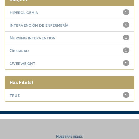
Hiperglicemia
1
Intervención de enfermería
1
Nursing intervention
1
Obesidad
1
Overweight
1
Has File(s)
true
1
Nuestras redes