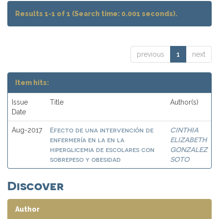
Results 1-1 of 1 (Search time: 0.001 seconds).
previous
1
next
Item hits:
Issue
Title
Author(s)
Date
Efecto de una intervención de
CINTHIA
Aug-2017
enfermería en la en la
ELIZABETH
hiperglicemia de escolares con
GONZALEZ
sobrepeso y obesidad
SOTO
Discover
Author