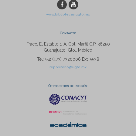
www.bibliotecas.ugto.mx
Contacto
Fracc. El Establo 1-A, Col. Marfil C.P. 36250
Guanajuato, Gto., México
Tel: +52 (473) 7320006 Ext. 5538
repositorio@ugto.mx
Otros sitios de interés: