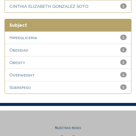
CINTHIA ELIZABETH GONZALEZ SOTO
1
Subject
Hiperglicemia
1
Obesidad
1
Obesity
1
Overweight
1
Sobrepeso
1
Nuestras redes