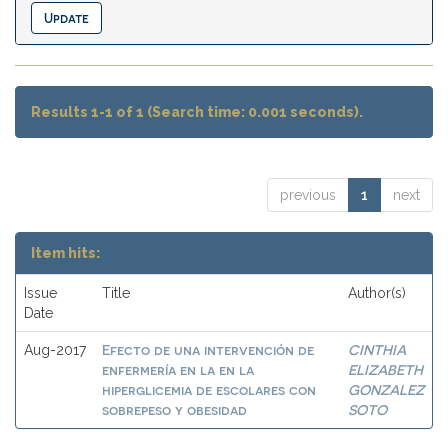
Results 1-1 of 1 (Search time: 0.001 seconds).
previous
1
next
Item hits:
Issue
Title
Author(s)
Date
Efecto de una intervención de
CINTHIA
Aug-2017
enfermería en la en la
ELIZABETH
hiperglicemia de escolares con
GONZALEZ
sobrepeso y obesidad
SOTO