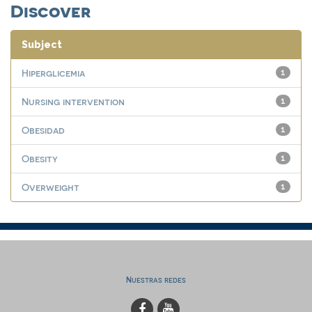
Discover
Subject
Hiperglicemia
1
Nursing intervention
1
Obesidad
1
Obesity
1
Overweight
1
Nuestras redes