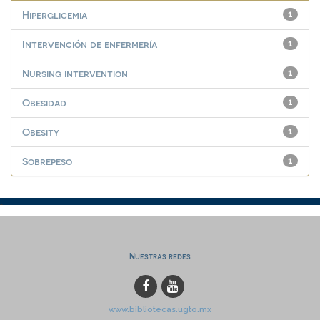
Hiperglicemia
1
Intervención de enfermería
1
Nursing intervention
1
Obesidad
1
Obesity
1
Sobrepeso
1
Nuestras redes
www.bibliotecas.ugto.mx