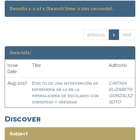
Results 1-1 of 1 (Search time: 0.001 seconds).
previous
1
next
Item hits:
Issue
Title
Author(s)
Date
Efecto de una intervención de
CINTHIA
Aug-2017
enfermería en la en la
ELIZABETH
hiperglicemia de escolares con
GONZALEZ
sobrepeso y obesidad
SOTO
Discover
Subject