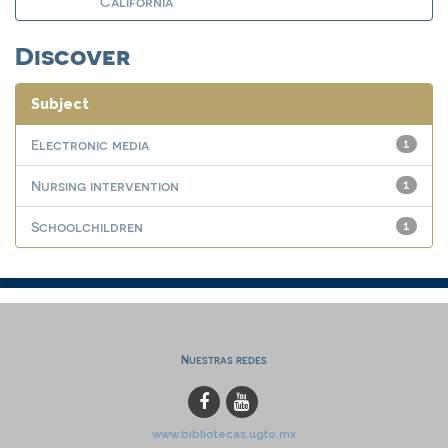
California
Discover
Subject
Electronic media
1
Nursing intervention
1
Schoolchildren
1
Nuestras redes
www.bibliotecas.ugto.mx