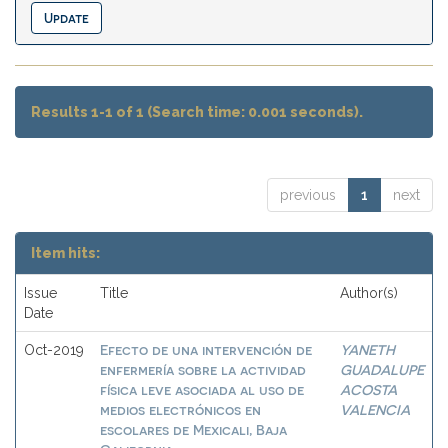
Results 1-1 of 1 (Search time: 0.001 seconds).
previous
1
next
Item hits:
Issue
Title
Author(s)
Date
Efecto de una intervención de
YANETH
Oct-2019
enfermería sobre la actividad
GUADALUPE
física leve asociada al uso de
ACOSTA
medios electrónicos en
VALENCIA
escolares de Mexicali, Baja