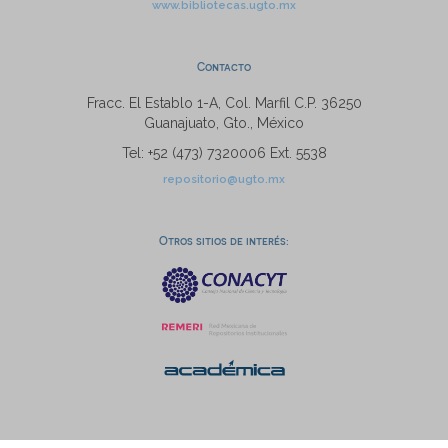
www.bibliotecas.ugto.mx
Contacto
Fracc. El Establo 1-A, Col. Marfil C.P. 36250
Guanajuato, Gto., México
Tel: +52 (473) 7320006 Ext. 5538
repositorio@ugto.mx
Otros sitios de interés: