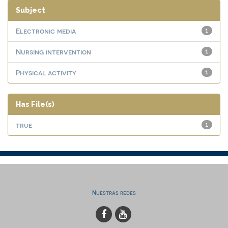
Subject
Electronic media
1
Nursing intervention
1
Physical activity
1
Has File(s)
true
1
Nuestras redes