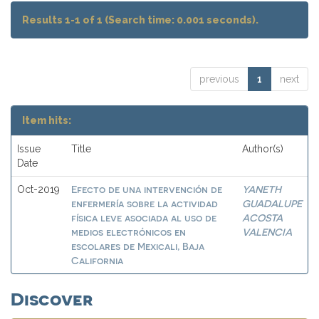
Results 1-1 of 1 (Search time: 0.001 seconds).
previous
1
next
Item hits:
Issue
Title
Author(s)
Date
Efecto de una intervención de
YANETH
Oct-2019
enfermería sobre la actividad
GUADALUPE
física leve asociada al uso de
ACOSTA
medios electrónicos en
VALENCIA
escolares de Mexicali, Baja
California
Discover