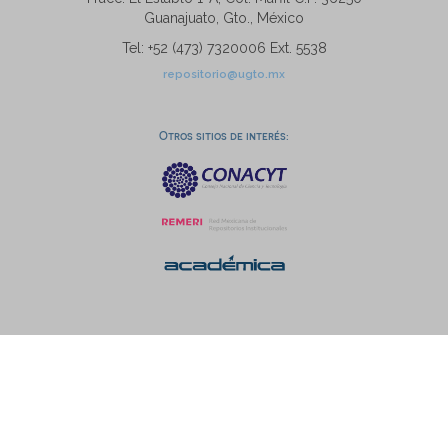
Guanajuato, Gto., México
Tel: +52 (473) 7320006 Ext. 5538
repositorio@ugto.mx
Otros sitios de interés: