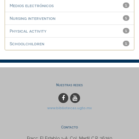
Medios electrónicos
1
Nursing intervention
1
Physical activity
1
Schoolchildren
1
Nuestras redes
www.bibliotecas.ugto.mx
Contacto
Fracc. El Establo 1-A, Col. Marfil C.P. 36250