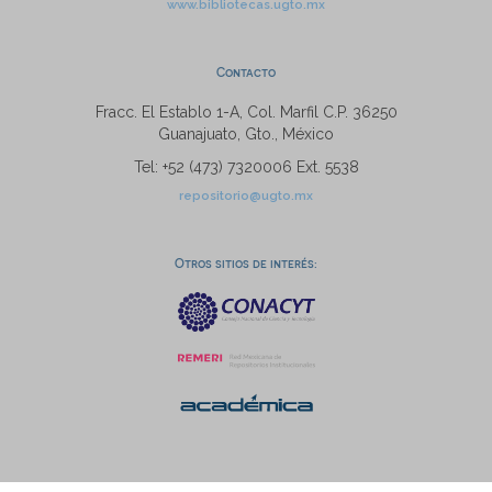
www.bibliotecas.ugto.mx
Contacto
Fracc. El Establo 1-A, Col. Marfil C.P. 36250
Guanajuato, Gto., México
Tel: +52 (473) 7320006 Ext. 5538
repositorio@ugto.mx
Otros sitios de interés: