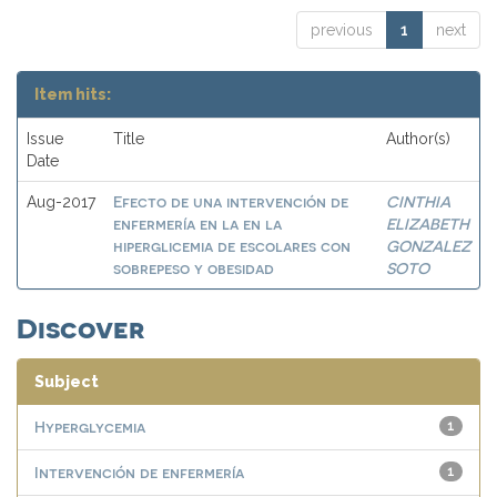
previous
1
next
Item hits:
Issue
Title
Author(s)
Date
Efecto de una intervención de
CINTHIA
Aug-2017
enfermería en la en la
ELIZABETH
hiperglicemia de escolares con
GONZALEZ
sobrepeso y obesidad
SOTO
Discover
Subject
Hyperglycemia
1
Intervención de enfermería
1