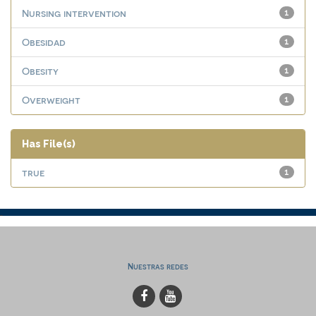
Nursing intervention
1
Obesidad
1
Obesity
1
Overweight
1
Has File(s)
true
1
Nuestras redes