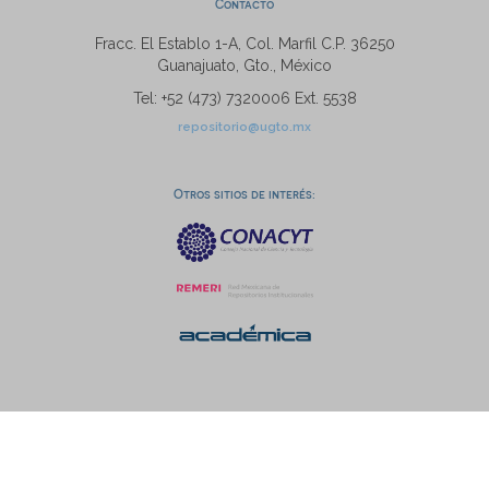
Contacto
Fracc. El Establo 1-A, Col. Marfil C.P. 36250
Guanajuato, Gto., México
Tel: +52 (473) 7320006 Ext. 5538
repositorio@ugto.mx
Otros sitios de interés: