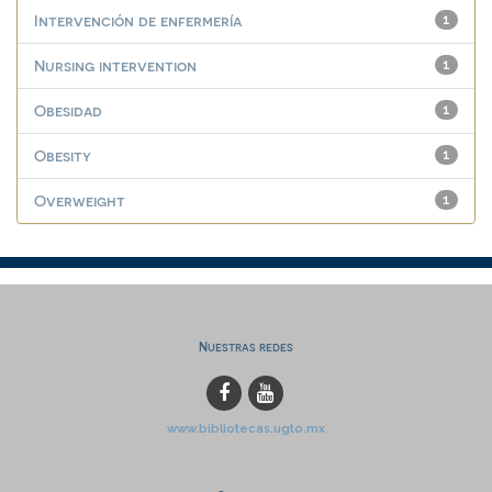
Intervención de enfermería
1
Nursing intervention
1
Obesidad
1
Obesity
1
Overweight
1
Nuestras redes
www.bibliotecas.ugto.mx