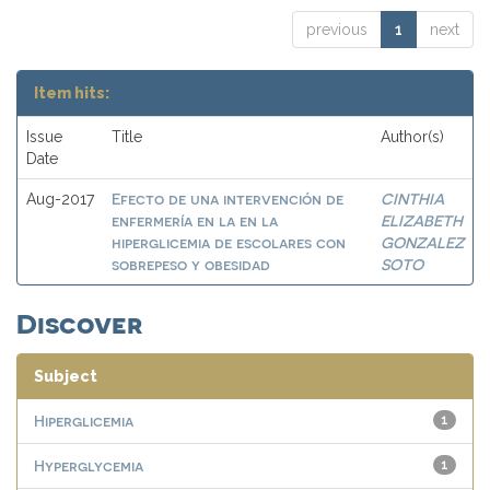
previous
1
next
Item hits:
Issue
Title
Author(s)
Date
Efecto de una intervención de
CINTHIA
Aug-2017
enfermería en la en la
ELIZABETH
hiperglicemia de escolares con
GONZALEZ
sobrepeso y obesidad
SOTO
Discover
Subject
Hiperglicemia
1
Hyperglycemia
1