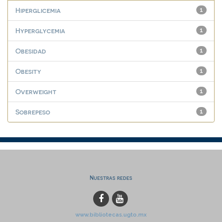
Hiperglicemia
1
Hyperglycemia
1
Obesidad
1
Obesity
1
Overweight
1
Sobrepeso
1
Nuestras redes
www.bibliotecas.ugto.mx