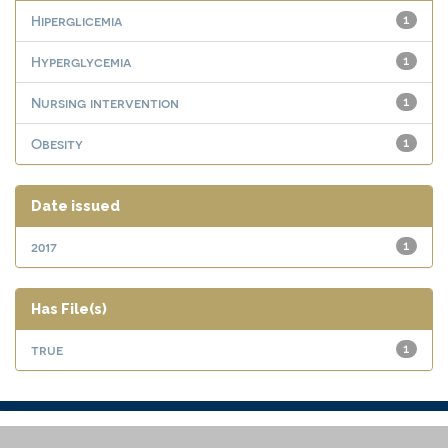
Hiperglicemia
1
Hyperglycemia
1
Nursing intervention
1
Obesity
1
Date issued
2017
1
Has File(s)
true
1